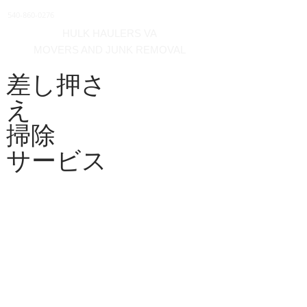
540-860-0276
HULK HAULERS VA
MOVERS AND JUNK REMOVAL
差し押さ
え
掃除
サービス
住宅、アパート/コンドミニア
ム、タウンホーム、オフィス、
倉庫、賃貸スペースの銀行また
は不動産管理者に清掃サービス
を提供し、引っ越し業者が運び
出します。