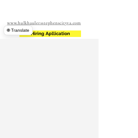
www.hulkhaulersstephenscityva.com
🌐 Translate
Hiring Apllication
540-860-0276
hulkhausersva@gmail.com
私書箱 1102
バージニア州スティーブンスシティ
22655
https://www.hulkhausersva.com/
Return And Refund
地元の引越し業者