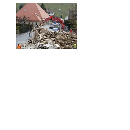
郡域
-
バージニア州の引越し業者とがらくたの除去
ウィンチェスター va
-
バージニア州スティーブンス市でジャンクの
運搬と移動
-
がらくた除去使い捨てサービス ウィンチェ
スター va
-
ホーラーとムーバー ウィンチェスター バー
ジニア エリア