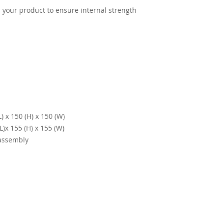
th your product to ensure internal strength
 x 150 (H) x 150 (W)
)x 155 (H) x 155 (W)
 assembly