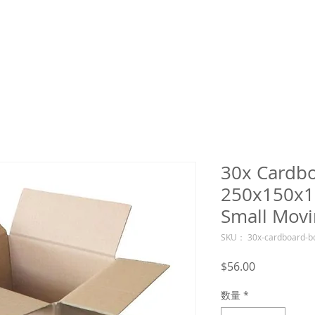
30x Cardb
250x150x1
Small Movi
SKU： 30x-cardboard-b
価
$56.00
格
数量
*