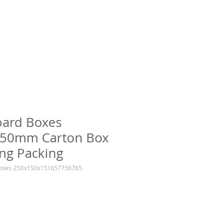
oard Boxes
50mm Carton Box
ng Packing
oxes-250x150x151657756765